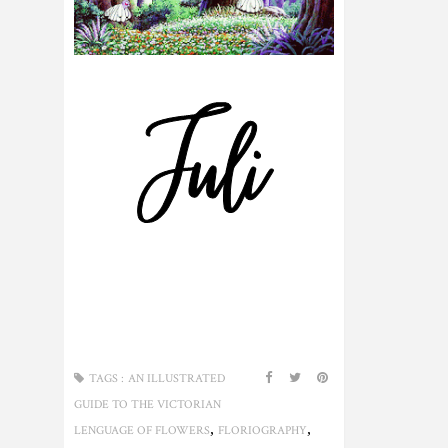
TAGS :
AN ILLUSTRATED
GUIDE TO THE VICTORIAN
,
,
LENGUAGE OF FLOWERS
FLORIOGRAPHY