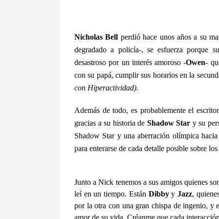
Nicholas Bell
perdió hace unos años a su m
degradado a policía-, se esfuerza porque 
desastroso por un interés amoroso -
Owen
- qu
con su papá, cumplir sus horarios en la secun
con Hiperactividad).
Además de todo, es probablemente el escrito
gracias a su historia de
Shadow Star
y su per
Shadow Star y una aberración olímpica haci
para enterarse de cada detalle posible sobre los
Junto a Nick tenemos a sus amigos quienes son
leí en un tiempo. Están
Dibby
y
Jazz
, quiene
por la otra con una gran chispa de ingenio, y 
amor de su vida. Créanme que cada interacción 