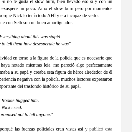
Si no te gusta el slow burn, bien llevado eso sí y con un
o te exaspere un poco. Amo el slow burn pero por momentos
porque Nick lo tenía todo AHÍ y era incapaz de verlo.
tiene con Seth son un buen amortiguador.
Everything about this was stupid.
y to tell them how desesperate he was"
ividad en torno a la figura de la policía que es necesario que
haya notado mientras leía, me pareció algo perfectamente
maba a su papá y creaba esta figura de héroe alrededor de él
eriencia negativa con la policía, muchos lectores expresaron
portante del trasfondo histórico de su papá.
r Rookie hugged him.
Nick cried.
promised not to tell anyone."
orqué las fuerzas policiales eran vistas así y
publicó esta