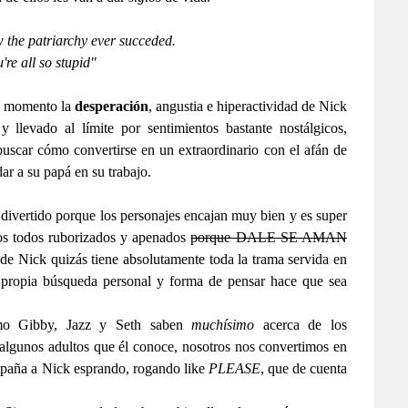
 the patriarchy ever succeded.
're all so stupid"
to momento la
desperación
, angustia e hiperactividad de Nick
llevado al límite por sentimientos bastante nostálgicos,
uscar cómo convertirse en un extraordinario con el afán de
r a su papá en su trabajo.
 divertido porque los personajes encajan muy bien y es super
los todos ruborizados y apenados
porque DALE SE AMAN
 Nick quizás tiene absolutamente toda la trama servida en
u propia búsqueda personal y forma de pensar hace que sea
como Gibby, Jazz y Seth saben
muchísimo
acerca de los
algunos adultos que él conoce, nosotros nos convertimos en
mpaña a Nick esprando, rogando like
PLEASE
, que de cuenta