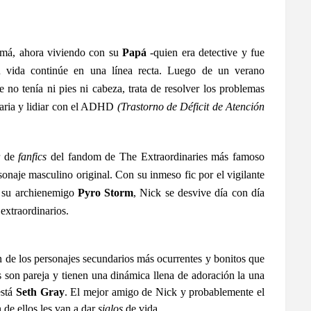
amá, ahora viviendo con su
Papá
-quien era detective y fue
su vida continúe en una línea recta. Luego de un verano
e no tenía ni pies ni cabeza, trata de resolver los problemas
daria y lidiar con el ADHD
(Trastorno de Déficit de Atención
r de
fanfics
del fandom de The Extraordinaries más famoso
sonaje masculino original. Con su inmeso fic por el vigilante
a su archienemigo
Pyro Storm
, Nick se desvive día con día
 extraordinarios.
 de los personajes secundarios más ocurrentes y bonitos que
s son pareja y tienen una dinámica llena de adoración la una
está
Seth Gray
. El mejor amigo de Nick y probablemente el
de ellos les van a dar
siglos
de vida.