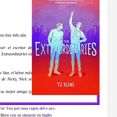
 no hay info aún
ser el escritor de
 Extraordinaries es
 Star, el héroe más
 de Nick), Nick se
 su mejor amigo (y
or Ten por una copia del e-arc.
 libro
con su sinopsis en inglés