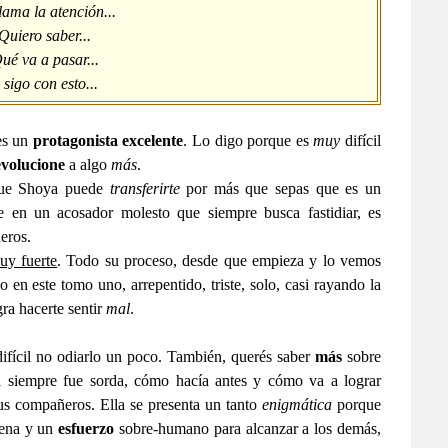
lama la atención...
Quiero saber...
é va a pasar...
 sigo con esto...
 es un
protagonista excelente
. Lo digo porque es
muy
difícil
evolucione
a algo
más
.
a que Shoya puede
transferirte
por más que sepas que es un
e en un acosador molesto que siempre busca fastidiar, es
eros.
uy fuerte
. Todo su proceso, desde que empieza y lo vemos
 en este tomo uno, arrepentido, triste, solo, casi rayando la
gra hacerte sentir
mal
.
difícil no odiarlo un poco. También, querés saber
más
sobre
si siempre fue sorda, cómo hacía antes y cómo va a lograr
us compañeros. Ella se presenta un tanto
enigmática
porque
 pena y un
esfuerzo
sobre-humano para alcanzar a los demás,