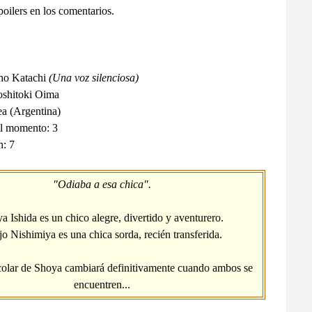
poilers en los comentarios.
 no Katachi
(Una voz silenciosa)
shitoki Oima
rea (Argentina)
al momento: 3
n: 7
"Odiaba a esa chica".
a Ishida es un chico alegre, divertido y aventurero.
o Nishimiya es una chica sorda, recién transferida.
colar de Shoya cambiará definitivamente cuando ambos se
encuentren...