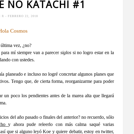
E NO KATACHI #1
I R
- FEBRERO 22, 2018
Hola Cosmos
 última vez, ¿no?
 para mí siempre van a parecer
siglos
si
no logro estar en la
rlando con ustedes.
ía planeado e incluso no logré concretar algunos planes que
tivos. Tengo que, de cierta forma, reorganizarme para poder
 un poco los pendientes antes de la marea alta que llegará
ema.
icios del año pasado o finales del anterior? no recuerdo, sólo
ucho
y ahora pude releerlo con más calma saqué varias
sí que si alguno leyó Koe y quiere debatir, estoy en twitter,