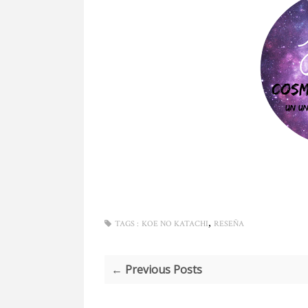
,
TAGS :
KOE NO KATACHI
RESEÑA
← Previous Posts