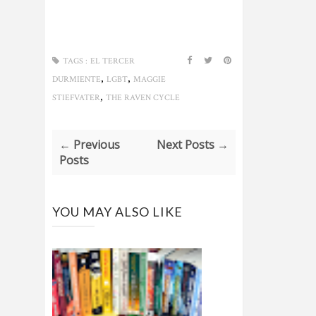
TAGS :
EL TERCER
,
,
DURMIENTE
LGBT
MAGGIE
,
STIEFVATER
THE RAVEN CYCLE
← Previous
Next Posts →
Posts
YOU MAY ALSO LIKE