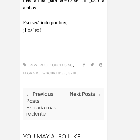
más arriba para acercarse un poco a
ambos.
Eso será todo por hoy,
¡Los leo!
,
TAGS :
AUTOCONCLUSIVO
,
FLORA RETA SCHREIBER
SYBIL
← Previous
Next Posts →
Posts
Entrada más
reciente
YOU MAY ALSO LIKE