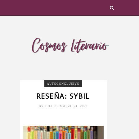
AUTOCONCLUSIVO
RESEÑA: SYBIL
BY
JULI R
- MARZO 21, 2022