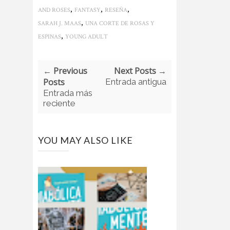
,
,
,
AND ROSES
FANTASY
RESEÑA
,
SARAH J. MAAS
UNA CORTE DE ROSAS Y
,
ESPINAS
YOUNG ADULT
← Previous
Next Posts →
Posts
Entrada antigua
Entrada más
reciente
YOU MAY ALSO LIKE