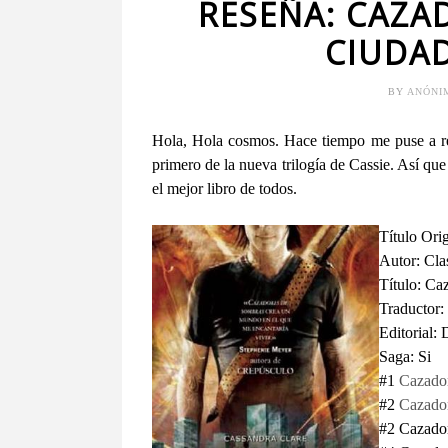
RESEÑA: CAZA
CIUDAD
BY
ANÓN
Hola, Hola cosmos. Hace tiempo me puse a rel
primero de la nueva trilogía de Cassie. Así que
el mejor libro de todos.
Título Orig
Autor: Cla
Título: Ca
Traductor
Editorial: 
Saga: Si
#1
Cazador
#2
Cazador
#2 Cazador