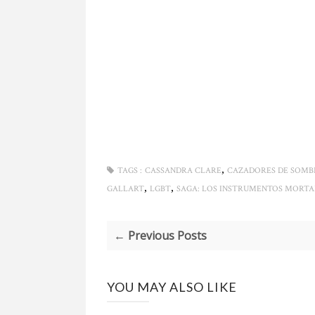
,
TAGS :
CASSANDRA CLARE
CAZADORES DE SOMB
,
,
GALLART
LGBT
SAGA: LOS INSTRUMENTOS MORTA
← Previous Posts
YOU MAY ALSO LIKE