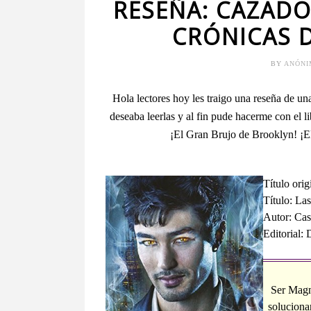
RESEÑA: CAZADO
CRÓNICAS 
BY
ANÓN
Hola lectores hoy les traigo una reseña de u
deseaba leerlas y al fin pude hacerme con el 
¡El Gran Brujo de Brooklyn! ¡El
Título ori
Título: La
Autor: Cas
Editorial: 
Ser Magn
solucionar