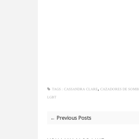
,
TAGS :
CASSANDRA CLARE
CAZADORES DE SOMB
LGBT
← Previous Posts