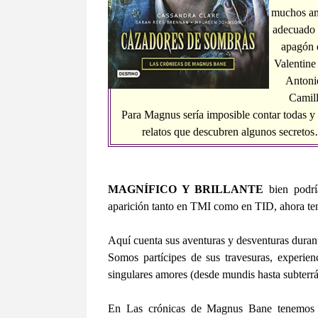
muchos amo
adecuado 
apagón d
Valentine
Antoni
Camill
Para Magnus sería imposible contar todas y 
relatos que descubren algunos secretos
MAGNÍFICO Y BRILLANTE
bien podrí
aparición tanto en TMI como en TID, ahora ten
Aquí cuenta sus aventuras y desventuras durant
Somos partícipes de sus travesuras, experienc
singulares amores (desde mundis hasta subterr
En Las crónicas de Magnus Bane tenemos un