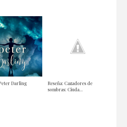
Peter Darling
Reseña: Cazadores de
sombras: Ciuda...