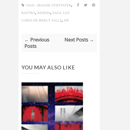
,
TAGS :
MAGGIE STIEFVATER
,
,
RASTRO
RESEÑA
SAGA: LOS
,
LOBOS DE MERCY FALLS
SM
← Previous
Next Posts →
Posts
YOU MAY ALSO LIKE