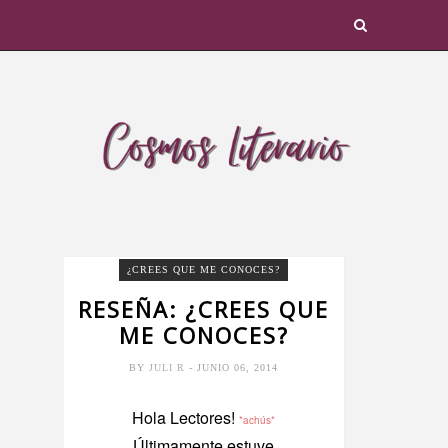
¿CREES QUE ME CONOCES?
RESEÑA: ¿CREES QUE
ME CONOCES?
BY
JULI R
- JUNIO 06, 2014
Hola Lectores!
*achús*
Últimamente estuve