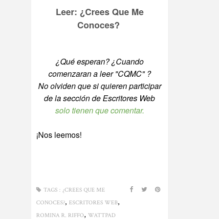
Leer: ¿Crees Que Me
Conoces?
¿Qué esperan? ¿Cuando
comenzaran a leer "CQMC" ?
No olviden que si quieren participar
de la sección de Escritores Web
solo tienen que comentar.
¡Nos leemos!
TAGS :
¿CREES QUE ME
,
,
CONOCES?
ESCRITORES WEB
,
ROMINA R. RIFFO
WATTPAD