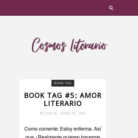
BOOK TAG
BOOK TAG #5: AMOR
LITERARIO
BY
JULI R
- JUNIO 07, 2014
Como comente: Estoy enferma. Así
que ¿Realmente quieren hacerme