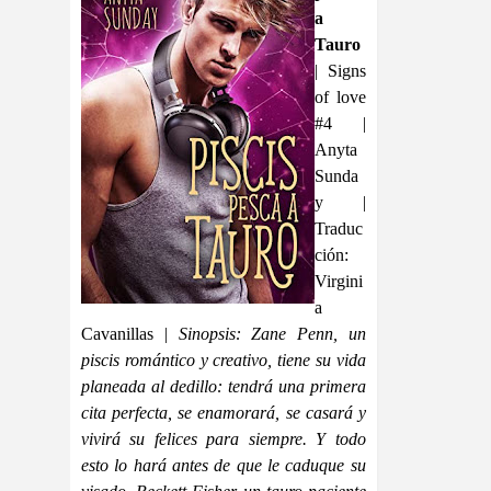
a
Tauro
| Signs
of love
#4 |
Anyta
Sunda
y |
Traduc
ción:
Virgini
a
Cavanillas |
Sinopsis: Zane Penn, un
piscis romántico y creativo, tiene su vida
planeada al dedillo: tendrá una primera
cita perfecta, se enamorará, se casará y
vivirá su felices para siempre. Y todo
esto lo hará antes de que le caduque su