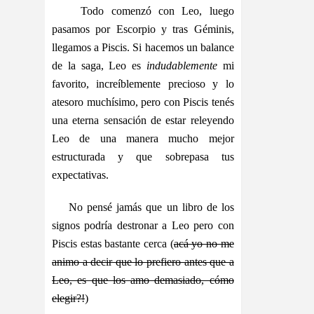
Todo comenzó con Leo, luego
pasamos por Escorpio y tras Géminis,
llegamos a Piscis. Si hacemos un balance
de la saga, Leo es
indudablemente
mi
favorito, increíblemente precioso y lo
atesoro muchísimo, pero con Piscis tenés
una eterna sensación de estar releyendo
Leo de una manera mucho mejor
estructurada y que sobrepasa tus
expectativas.
No pensé jamás que un libro de los
signos podría destronar a Leo pero con
Piscis estas bastante cerca (
acá yo no me
animo a decir que lo prefiero antes que a
Leo, es que los amo demasiado, cómo
elegir?!
)