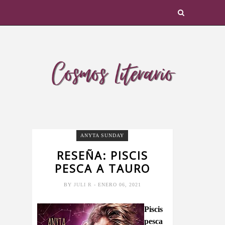
ANYTA SUNDAY
RESEÑA: PISCIS
PESCA A TAURO
BY
JULI R
- ENERO 06, 2021
Piscis
pesca