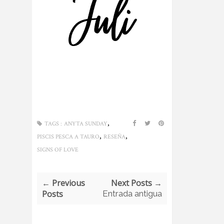
,
TAGS :
ANYTA SUNDAY
,
,
PISCIS PESCA A TAURO
RESEÑA
SIGNS OF LOVE
← Previous
Next Posts →
Posts
Entrada antigua