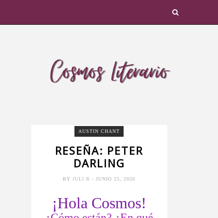
AUSTIN CHANT
RESEÑA: PETER
DARLING
BY
JULI R
- JUNIO 25, 2020
¡Hola Cosmos!
¿Cómo están? ¿En qué