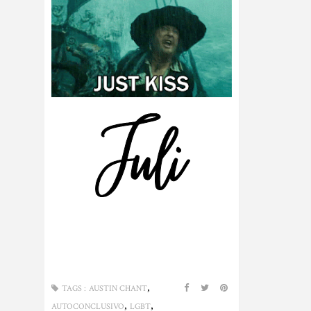
,
TAGS :
AUSTIN CHANT
,
,
AUTOCONCLUSIVO
LGBT