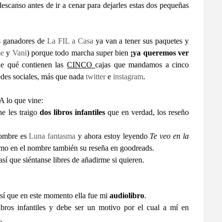
canso antes de ir a cenar para dejarles estas dos pequeñas
os ganadores de
La FIL a Casa
ya van a tener sus paquetes y
me
y
Vani
) porque todo marcha super bien
¡ya queremos ver
de qué contienen las
CINCO
cajas que mandamos a cinco
 redes sociales, más que nada
twitter
e
instagram
.
A lo que vine:
he les traigo
dos libros infantiles
que en verdad, los reseño
nombre es
Luna fantasma
y ahora estoy leyendo
Te veo en la
ismo en el nombre también su reseña en goodreads.
í que siéntanse libres de añadirme si quieren.
así que en este momento ella fue mi
audiolibro
.
bros infantiles y debe ser un motivo por el cual a mí en
.