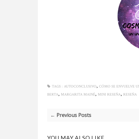
,
TAGS :
AUTOCONCLUSIVO
CÓMO SE ENVUELVE U
,
,
,
BERTA
MARGARITA MAINÉ
MINI RESEÑA
RESEÑA
← Previous Posts
YOU MAY ALSO LIKE