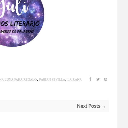
,
,
NA LUNA PARA REGALO
FABIÁN SEVILLA
LA RANA
Next Posts →