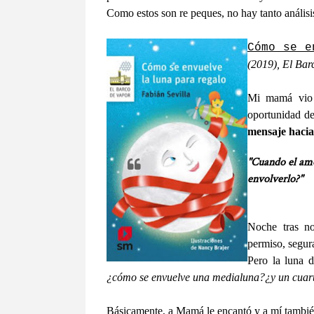
Como estos son re peques, no hay tanto análisi
Cómo se e
(2019), El Bar
Mi mamá vio 
oportunidad de
mensaje hacia
"Cuando el amo
envolverlo?"
Noche tras no
permiso, segur
Pero la luna d
¿cómo se envuelve una medialuna?¿y un cuar
Básicamente, a Mamá le encantó y a mí tambié