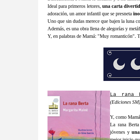
Ideal para primeros letores,
una carta divertid
adoración, un amor infantil que se presneta
ino
Uno que sin dudas merece que bajen la luna con
Además, es una obra llena de alegorías y metáf
Y, en palabras de Mamá: "Muy romanticón". T
La rana 
(Ediciones SM)
Y, como Mamá l
La rana Berta
jóvenes y
una
mejor inicio qu