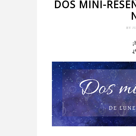
DOS MINI-RESE
BY
J
¡
¿