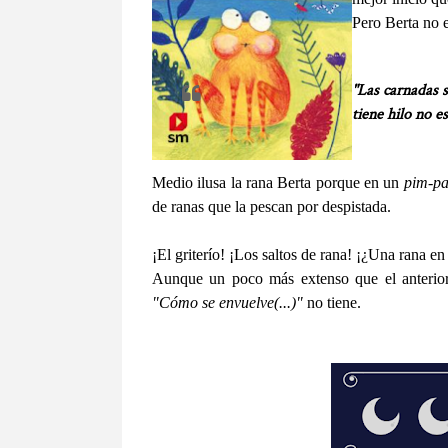
Pero Berta no e
"Las carnadas s
tiene hilo no es
Medio ilusa la rana Berta porque en un
pim-p
de ranas que la pescan por despistada.
¡El griterío! ¡Los saltos de rana! ¡¿Una rana en 
Aunque un poco más extenso que el anterior,
"Cómo se envuelve(...)"
no tiene.