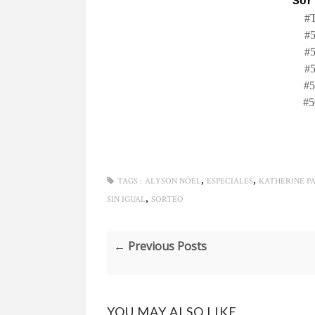
Sor
#T
#5
#5
#5
#5
#5
,
,
TAGS :
ALYSON NÖEL
ESPECIALES
KATHERINE P
,
SIN IGUAL
SORTEO
← Previous Posts
YOU MAY ALSO LIKE