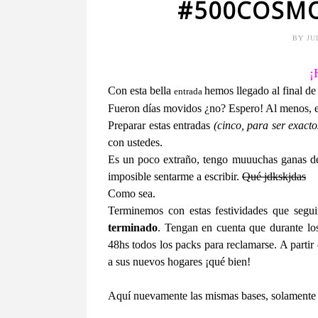
#500COSMO
BY
JU
¡
Con esta bella
hemos llegado al final de
entrada
Fueron días movidos ¿no? Espero! Al menos, e
Preparar estas entradas
(cinco, para ser exacto
con ustedes.
Es un poco extraño, tengo muuuchas ganas de 
imposible sentarme a escribir.
Qué jdkskjdas
Como sea.
Terminemos con estas festividades que segu
terminado
. Tengan en cuenta que durante lo
48hs todos los packs para reclamarse. A partir d
a sus nuevos hogares ¡qué bien!
Aquí nuevamente las mismas bases, solamente c