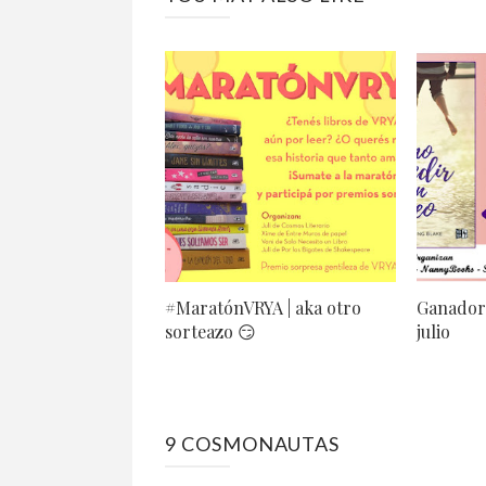
#MaratónVRYA | aka otro
Ganador 
sorteazo 😏
julio
9 COSMONAUTAS