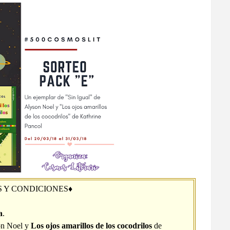
S Y CONDICIONES♦
a
.
on Noel y
Los ojos amarillos de los cocodrilos
de