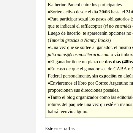
Katherine Pancol entre los participantes.
♦Sorteo activo desde el día
20/03
hasta el
31/
♦Para participar seguí los pasos obligatorios (
que te indicará el rafflecopter (
si no entendés
Luego de hacerlo, te aparecerán opciones no o
(
Tutorial gracias a Nanny Books
)
♦Una vez que se sortee al ganador, el mismo 
juli.ramos@cosmosliterario.com
o vía imbox 
♦El ganador tiene un plazo de
dos días (48hs
♦En caso de que el ganador sea de CABA o Gr
Federal personalmente
, sin expeción
en algún
♦Enviaremos el libro por Correo Argentino 
proporcionen sus direcciones postales.
♦Tanto el blog organizador como las editoria
roturas del paquete una vez qu esté en manos 
habrá reenvío alguno.
Este es el raffle: