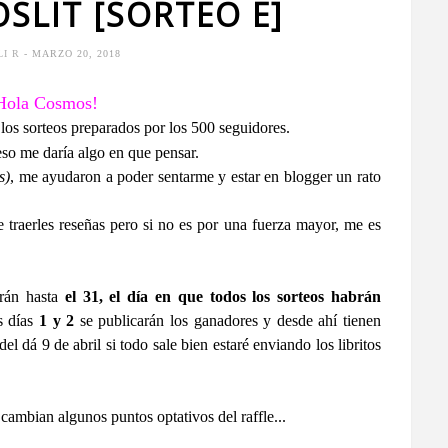
SLIT [SORTEO E]
LI R
- MARZO 20, 2018
Hola Cosmos!
 los sorteos preparados por los 500 seguidores.
so me daría algo en que pensar.
s)
, me ayudaron a poder sentarme y estar en blogger un rato
traerles reseñas pero si no es por una fuerza mayor, me es
irán hasta
el 31, el día en que todos los sorteos habrán
s días
1 y 2
se publicarán los ganadores y desde ahí tienen
el dá 9 de abril si todo sale bien estaré enviando los libritos
ambian algunos puntos optativos del raffle...