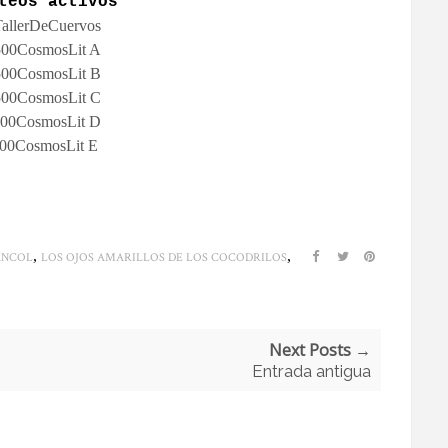
teos activos
allerDeCuervos
00CosmosLit A
00CosmosLit B
00CosmosLit C
00CosmosLit D
00CosmosLit E
,
,
ANCOL
LOS OJOS AMARILLOS DE LOS COCODRILOS
Next Posts →
Entrada antigua