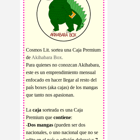
Cosmos Lit. sortea una Caja Premium
de
Akihabara Box.
Para quienes no conozcan Akihabara,
este es un emprendimiento mensual
enfocado en hacer llegar al resto del
país boxes (aka cajas) de los mangas
que tanto nos apasionan.
La
caja
sorteada es una Caja
Premium que
contiene
:
-
Dos mangas
(pueden ser dos
nacionales, o uno nacional que no se
edite en el país o edición deluxe) y
7