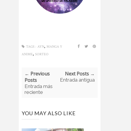
,
TAGS :
AYN
MANGA Y
,
ANIME
SORTEO
← Previous
Next Posts →
Posts
Entrada antigua
Entrada más
reciente
YOU MAY ALSO LIKE