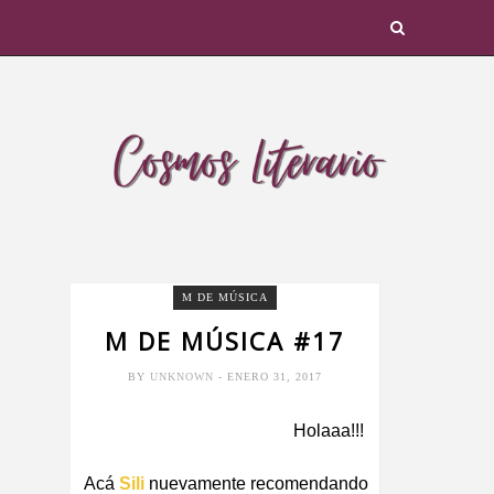
M DE MÚSICA
M DE MÚSICA #17
BY
UNKNOWN
- ENERO 31, 2017
Holaaa!!!
Acá
Sili
nuevamente recomendando