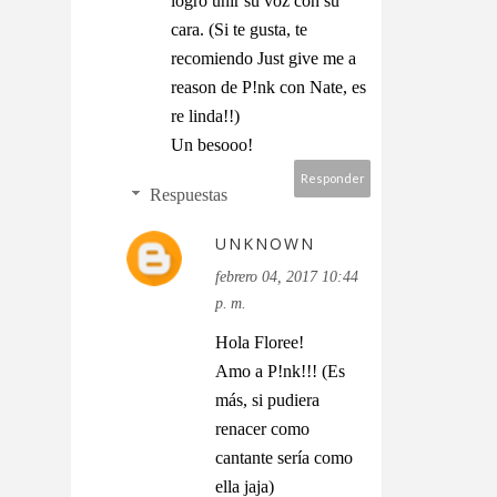
logro unir su voz con su
cara. (Si te gusta, te
recomiendo Just give me a
reason de P!nk con Nate, es
re linda!!)
Un besooo!
Responder
Respuestas
UNKNOWN
febrero 04, 2017 10:44
p. m.
Hola Floree!
Amo a P!nk!!! (Es
más, si pudiera
renacer como
cantante sería como
ella jaja)