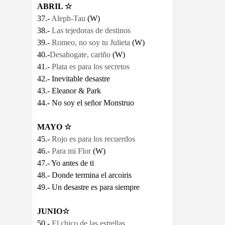
ABRIL
☆
37.-
Aleph-Tau
(W)
38.-
Las tejedoras de destinos
39.-
Romeo, no soy tu Julieta
(W)
40.-
Desahogate, cariño
(W)
41.-
Plata es para los secretos
42.- Inevitable desastre
43.- Eleanor & Park
44.- No soy el señor Monstruo
MAYO
☆
45.-
Rojo es para los recuerdos
46.-
Para mi Flor
(W)
47.- Yo antes de ti
48.- Donde termina el arcoiris
49.- Un desastre es para siempre
JUNIO
☆
50.-
El chico de las estrellas