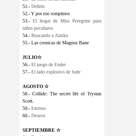
51.-
Delirio
52.- Y por eso rompimos
53.-
El hogar de Miss Peregrine para
niños peculiares
54.-
Buscando a Alaska
55.- Las cronicas de Magnus Bane
JULIO
☆
56.-
El juego de Ender
57.-
El lado explosivo de Jude
AGOSTO
☆
58.- Collide: The secret life of Trystan
Scott.
59.-
Eternos
60.-
Deseos
SEPTIEMBRE
☆