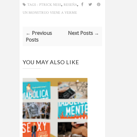
,
,
TAGS :
PTRICK NESS
RESEÑA
UN MONSTRUO VIENE A VERME
← Previous
Next Posts →
Posts
YOU MAY ALSO LIKE