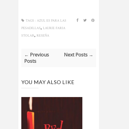
TAGS :
AZUL ES PARA LAS
,
PESADILLAS
LAURIE FARIA
,
STOLAR
RESEÑA
← Previous
Next Posts →
Posts
YOU MAY ALSO LIKE