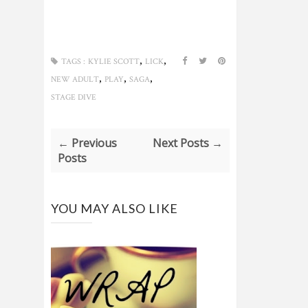
,
,
TAGS :
KYLIE SCOTT
LICK
,
,
,
NEW ADULT
PLAY
SAGA
STAGE DIVE
← Previous
Next Posts →
Posts
YOU MAY ALSO LIKE