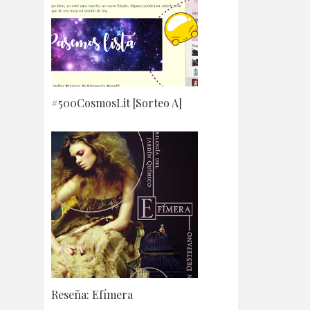
#500CosmosLit [Sorteo A]
Reseña: Efímera