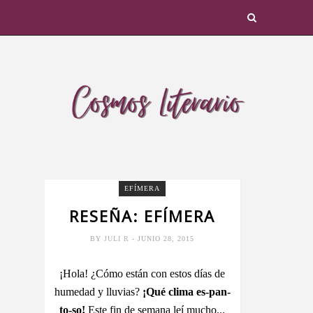
EFÍMERA
RESEÑA: EFÍMERA
BY
JULI R
- JUNIO 28, 2015
¡Hola! ¿Cómo están con estos días de
humedad y lluvias?
¡Qué clima es-pan-
to-so!
Este fin de semana leí mucho...