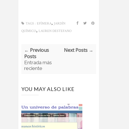
,
TAGS :
EFÍMERA
JARDÍN
,
QUÍMICO
LAUREN DESTEFANO
← Previous
Next Posts →
Posts
Entrada más
reciente
YOU MAY ALSO LIKE