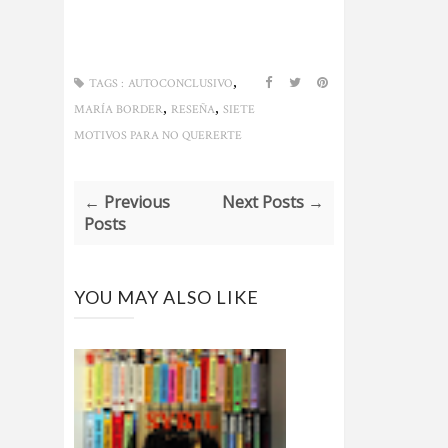
,
TAGS :
AUTOCONCLUSIVO
,
,
MARÍA BORDER
RESEÑA
SIETE
MOTIVOS PARA NO QUERERTE
← Previous
Next Posts →
Posts
YOU MAY ALSO LIKE