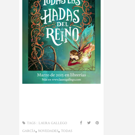
TAGS :
LAURA GALLEGO
,
,
GARCÍA
NOVEDADES
TODAS