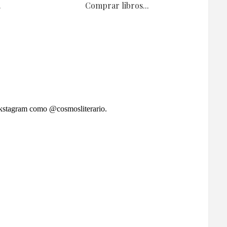
.
Comprar libros...
okstagram como @cosmosliterario.