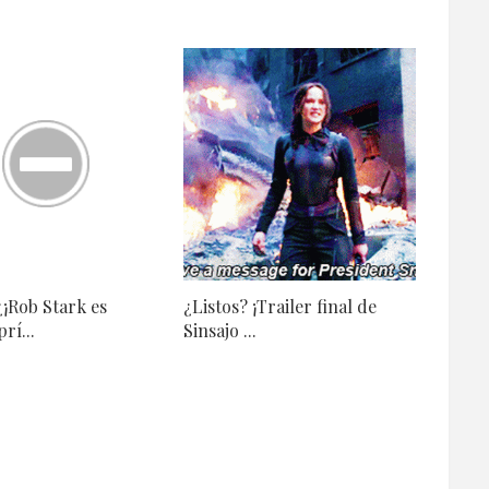
¿¡Rob Stark es
¿Listos? ¡Trailer final de
rí...
Sinsajo ...