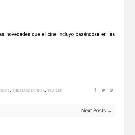
as novedades que el cine incluyo basándose en las
,
,
DARME
THE MAZE RUNNER
TRAILER
Next Posts →