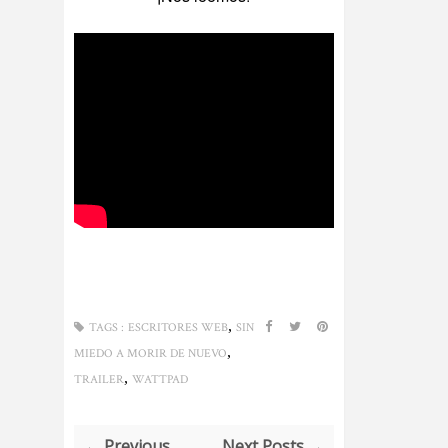
,
TAGS :
ESCRITORES WEB
SIN
,
MIEDO A MORIR DE NUEVO
,
TRAILER
WATTPAD
← Previous
Next Posts →