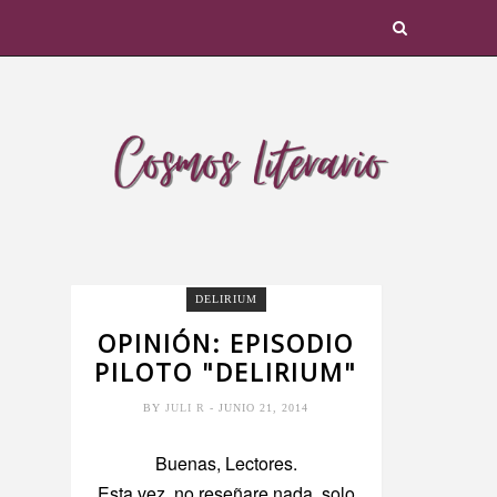
DELIRIUM
OPINIÓN: EPISODIO
PILOTO "DELIRIUM"
BY
JULI R
- JUNIO 21, 2014
Buenas, Lectores.
Esta vez, no reseñare nada, solo