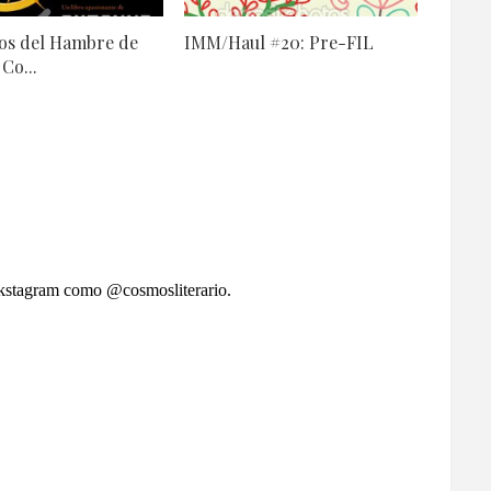
os del Hambre de
IMM/Haul #20: Pre-FIL
Co...
okstagram como @cosmosliterario.